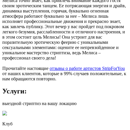
Мелиса точно знает, как привлечь внимание каждого гостя
своим эротическим танцем. Ее потрясающая энергия и драйв,
динамика выступления, горячая, буквально огненная
атмосфера работают буквально за нее – Мелиса лишь
исполняет профессиональные движения и прекрасно знает,
как завлечь публику. Этот вечер у вас пройдет под покровом
легкого безумия, расслабленности и отличного настроения, и
в этом состоит цель Мелисы! Она устроит для вас
поразительную эротическую феерию с уникальными
сексуальными элементами: оцените ее непревзойденное и
уникальное мастерство стриптиза, ведь Мелиса –
профессионал своего дела!
Прочитайте настоящие
отзывы о работе артистов StripForYou
от наших клиентов, которые в 99% случаев положительные, к
нам обращаются повторно.
Услуги:
выездной стриптиз на вашу локацию
Клуб